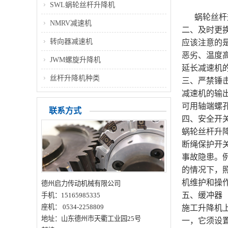
SWL蜗轮丝杆升降机
蜗轮丝杆
NMRV减速机
二、及时更
转向器减速机
应该注意的是
恶劣、温度
JWM螺旋升降机
延长减速机
丝杆升降机种类
三、严禁锤
减速机的输
可用轴端螺
联系方式
四、安全开
蜗轮丝杆升
断绳保护开
事故隐患。
的情况下，
机维护和操
德州启力传动机械有限公司
五、缓冲
手机：15165985335
座机：
0534-2258809
施工升降机
地址：山东德州市天衢工业园25号
一，它须设