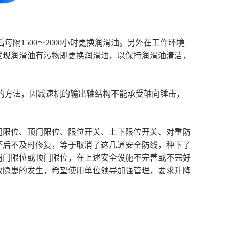
后每隔1500～2000小时更换润滑油。另外在工作环境
发现润滑油有污物即更换润滑油，以保持润滑油清洁，
的方法，因减速机的输出轴结构不能承受轴向锤击，
门限位、顶门限位、限位开关、上下限位开关、对重防
坏后不及时修复，等于取消了这几道安全防线，种下了
消门限位或顶门限位，在上述安全设施不完善或不完好
故隐患的发生，希望使用单位领导加强管理，要求升降