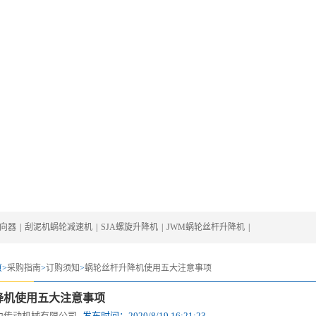
转向器
|
刮泥机蜗轮减速机
|
SJA螺旋升降机
|
JWM蜗轮丝杆升降机
|
>
采购指南
>
订购须知
>
蜗轮丝杆升降机使用五大注意事项
降机使用五大注意事项
力传动机械有限公司
发布时间：
2020/8/19 16:21:23