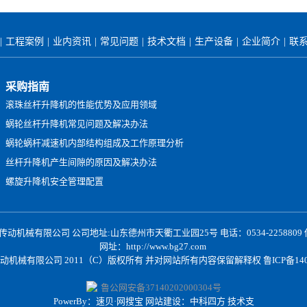
|
工程案例
|
业内资讯
|
常见问题
|
技术文档
|
生产设备
|
企业简介
|
联
采购指南
滚珠丝杆升降机的性能优势及应用领域
蜗轮丝杆升降机常见问题及解决办法
蜗轮蜗杆减速机内部结构组成及工作原理分析
丝杆升降机产生间隙的原因及解决办法
螺旋升降机安全管理配置
机械有限公司 公司地址:山东德州市天衢工业园25号 电话：0534-2258809 传真:
网址：
http://www.bg27.com
动机械有限公司 2011（C）版权所有 并对网站所有内容保留解释权
鲁ICP备140
鲁公网安备37140202000304号
PowerBy：速贝·网搜宝 网站建设：中科四方 技术支