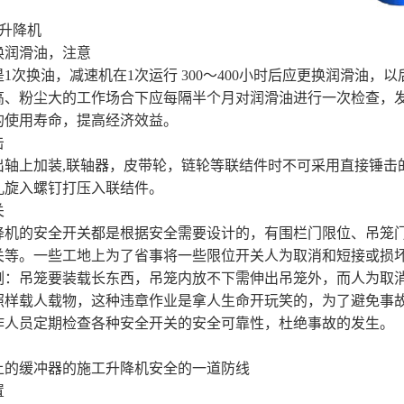
升降机
换润滑油，注意
1次换油，减速机在1次运行 300～400小时后应更换润滑油，以
高、粉尘大的工作场合下应每隔半个月对润滑油进行一次检查，
的使用寿命，提高经济效益。
击
出轴上加装,联轴器，皮带轮，链轮等联结件时不可采用直接锤击
孔旋入螺钉打压入联结件。
关
降机的安全开关都是根据安全需要设计的，有围栏门限位、吊笼
关等。一些工地上为了省事将一些限位开关人为取消和短接或损
例：吊笼要装载长东西，吊笼内放不下需伸出吊笼外，而人为取
照样载人载物，这种违章作业是拿人生命开玩笑的，为了避免事
作人员定期检查各种安全开关的安全可靠性，杜绝事故的发生。
器
上的缓冲器的施工升降机安全的一道防线
置