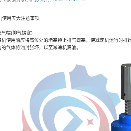
使用五大注意事项
机
气帽(排气螺塞)
降机使用前应将高位处的堵塞换上排气螺塞，使减速机运行时排
内的气体将油封胀坏，以至减速机漏油。